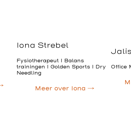
Iona Strebel
Jali
Fysiotherapeut I Balans
trainingen I Golden Sports I Dry
Office
Needling
M
Meer over Iona