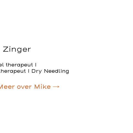
 Zinger
l therapeut I
therapeut I Dry Needling
Meer over Mike