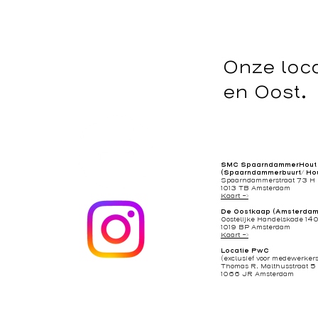
Onze loc
en Oost.
SMC SpaarndammerHout
(Spaarndammerbuurt/ Ho
Spaarndammerstraat 73 H
1013 TB Amsterdam
Kaart ->
De Oostkaap (Amsterdam
Oostelijke Handelskade 14
1019 BP Amsterdam
Kaart ->
Locatie PwC
(exclusief voor medewerke
Thomas R. Malthusstraat 5
1066 JR Amsterdam