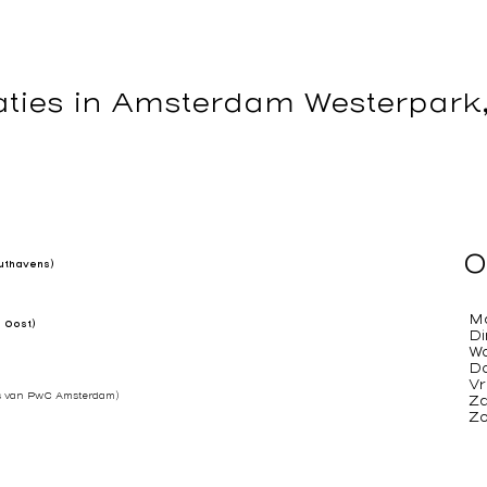
aties in Amsterdam Westerpar
O
uthavens)
M
 Oost)
Di
0
W
D
Vr
rs van PwC Amsterdam)
Za
Z