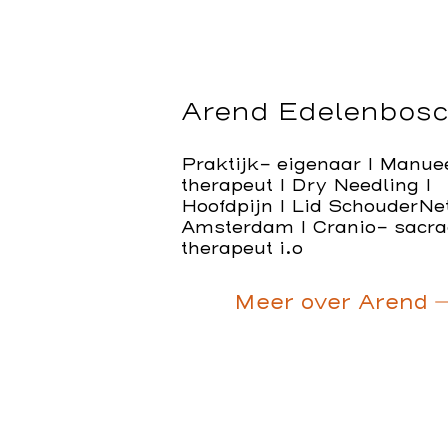
Arend Edelenbos
Praktijk- eigenaar I Manue
therapeut I Dry Needling I
Hoofdpijn I Lid SchouderN
Amsterdam I Cranio- sacra
therapeut i.o
Meer over Arend