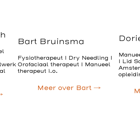
ch
Dori
Bart Bruinsma
el
Manuee
Fysiotherapeut I Dry Needling I
I Lid 
etwerk
Orofaciaal therapeut I Manueel
Amster
al
therapeut i.o.
opleid
Meer over Bart
M