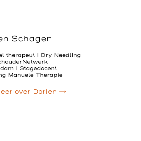
en Schagen
l therapeut I Dry Needling
SchouderNetwerk
dam I Stagedocent
ing Manuele Therapie
eer over Dorien