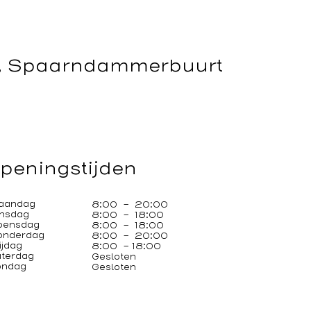
k, Spaarndammerbuurt
peningstijden
aandag
8:00 - 20:00
nsdag
8:00 - 18:00
oensdag
8:00 - 18:00
onderdag
8:00 - 20:00
ijdag
8:00 - 18:00
terdag
Gesloten
ondag
Gesloten