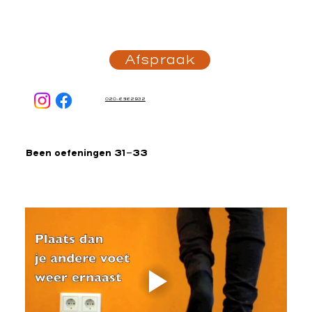
Afspraak
020-6862932
Been oefeningen 31-33