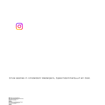
Onze locaties in Amsterdam Westerpark, Spaarndammerbuurt en Oost.
SMC SpaarndammerHout
(Spaarndammerbuurt/ Houthavens)
Spaarndammerstraat 73 H
1013 TB Amsterdam
Kaart ->
De Oostkaap (Amsterdam Oost)
Oostelijke Handelskade 140
1019 BP Amsterdam
Kaart ->