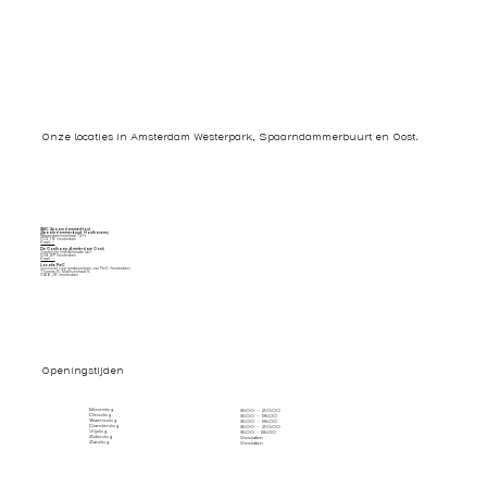
Onze locaties in Amsterdam Westerpark, Spaarndammerbuurt en Oost.
SMC SpaarndammerHout
(Spaarndammerbuurt/ Houthavens)
Spaarndammerstraat 73 H
1013 TB Amsterdam
Kaart ->
De Oostkaap (Amsterdam Oost)
Oostelijke Handelskade 140
1019 BP Amsterdam
Kaart ->
Locatie PwC
(exclusief voor medewerkers van PwC Amsterdam)
Thomas R. Malthusstraat 5
1066 JR Amsterdam
Openingstijden
Maandag
8:00 - 20:00
Dinsdag
8:00 - 18:00
Woensdag
8:00 - 18:00
Donderdag
8:00 - 20:00
Vrijdag
8:00 - 18:00
Zaterdag
Gesloten
Zondag
Gesloten